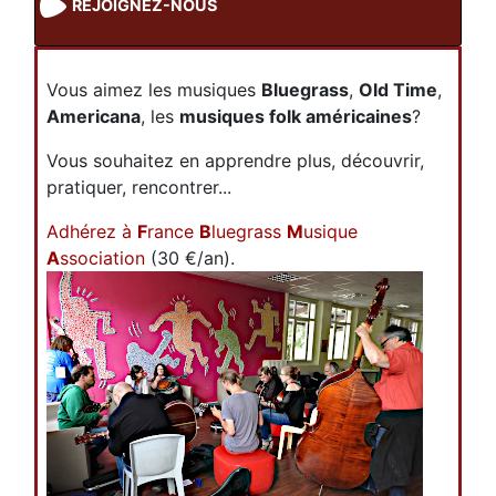
REJOIGNEZ-NOUS
Vous aimez les musiques
Bluegrass
,
Old Time
,
Americana
, les
musiques folk américaines
?
Vous souhaitez en apprendre plus, découvrir,
pratiquer, rencontrer...
Adhérez à
F
rance
B
luegrass
M
usique
A
ssociation
(30 €/an).