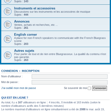
Sujets :
143
Instruments et accessoires
Discussions sur les instruments et les accessoires de musique
Sujets :
444
Annonces
Ventes, achats et recherches, etc ...
Sujets :
261
English corner
A place for non-French speakers to communicate with the French Bluegrass
scene
Sujets :
203
Autres sujets
Pour parler de tout et de rien entre Bluegrasseux. La qualité du contenu n'est
pas garantie.
Sujets :
263
CONNEXION
•
INSCRIPTION
Nom d’utilisateur :
Mot de passe :
J’ai oublié mon mot de passe
Se souvenir de moi
QUI EST EN LIGNE ?
Au total, il y a
167
utilisateurs en ligne :: 4 inscrits, 0 invisible et 163 invités (selon le
nombre d’utilisateurs actifs des 5 dernières minutes)
Le nombre maximal d’utilisateurs en ligne simultanément a été de
2088
le mar. août 19,