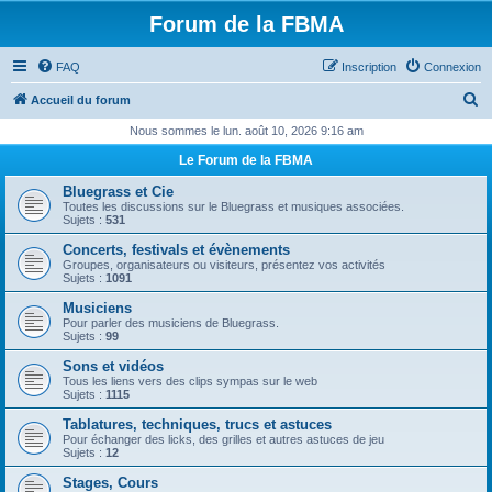
Forum de la FBMA
FAQ
Inscription
Connexion
R
Accueil du forum
e
Nous sommes le lun. août 10, 2026 9:16 am
c
Le Forum de la FBMA
h
Bluegrass et Cie
e
Toutes les discussions sur le Bluegrass et musiques associées.
Sujets :
531
r
Concerts, festivals et évènements
c
Groupes, organisateurs ou visiteurs, présentez vos activités
Sujets :
1091
h
Musiciens
e
Pour parler des musiciens de Bluegrass.
Sujets :
99
r
Sons et vidéos
Tous les liens vers des clips sympas sur le web
Sujets :
1115
Tablatures, techniques, trucs et astuces
Pour échanger des licks, des grilles et autres astuces de jeu
Sujets :
12
Stages, Cours