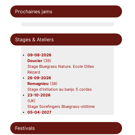
Beavers
08-08-2026
Prochaines jams
Léobard
(46)
Lluis Gômez's Flamengrass
10-08-2026
Saint-Aubin-sur-mer
(01)
Moyenne Rig
Stages & Ateliers
21-08-2026
Saint-Ours
(63)
Beavers en concert
09-08-2026
22-08-2026
Doucier
(39)
Gardouch
(31)
Stage Bluegrass Nature. Ecole Gilles
Lazy Grass
Rézard
28-08-2026
26-09-2026
Canéjan
(33)
Romagnieu
(38)
Beavers en concert
Stage d'initiation au banjo 5 cordes
12-09-2026
23-10-2026
Nerac
(47)
(UK)
Beavers
Stage Sorefingers Bluegrass-oldtime
19-09-2026
05-04-2027
Foix
(09)
(UK)
Beavers en concert
Stage Sorefingers Week 2027
31-10-2026
Festivals
Châtres-sur-Cher
(41)