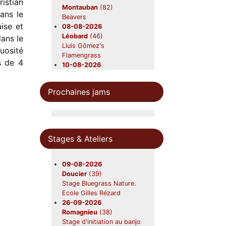
istian
Montauban
(82)
ans le
Beavers
ise et
08-08-2026
Léobard
(46)
ans le
Lluis Gômez's
osité
Flamengrass
s de 4
10-08-2026
Saint-Aubin-sur-mer
(01)
Moyenne Rig
Prochaines jams
21-08-2026
Saint-Ours
(63)
Beavers en concert
22-08-2026
Gardouch
(31)
Stages & Ateliers
Lazy Grass
28-08-2026
Canéjan
(33)
09-08-2026
Beavers en concert
Doucier
(39)
12-09-2026
Stage Bluegrass Nature.
Nerac
(47)
Ecole Gilles Rézard
Beavers
26-09-2026
19-09-2026
Romagnieu
(38)
Foix
(09)
Stage d'initiation au banjo