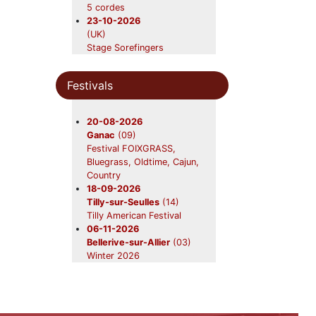
Beavers en concert
5 cordes
31-10-2026
23-10-2026
Châtres-sur-Cher
(41)
(UK)
Beavers en concert
Stage Sorefingers
28-11-2026
Bluegrass-oldtime
Saint-Symphorien
(33)
05-04-2027
Beavers en concert
Festivals
(UK)
Stage Sorefingers Week
2027
20-08-2026
Ganac
(09)
Festival FOIXGRASS,
Bluegrass, Oldtime, Cajun,
Country
18-09-2026
Tilly-sur-Seulles
(14)
Tilly American Festival
06-11-2026
Bellerive-sur-Allier
(03)
Winter 2026