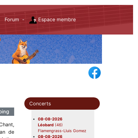
Forum -
Espace membre
Concerts
rloing
08-08-2026
Chant,
Léobard
(46)
Flamengrass-Lluis Gomez
tan de
08-08-2026