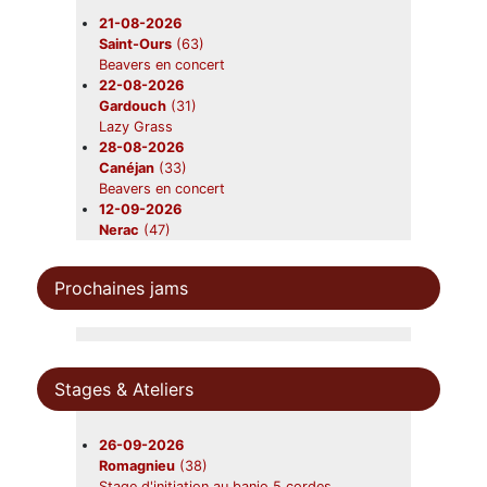
21-08-2026
Saint-Ours
(63)
Beavers en concert
22-08-2026
Gardouch
(31)
Lazy Grass
28-08-2026
Canéjan
(33)
Beavers en concert
12-09-2026
Nerac
(47)
Beavers
19-09-2026
Prochaines jams
Foix
(09)
Beavers en concert
31-10-2026
Châtres-sur-Cher
(41)
Beavers en concert
Stages & Ateliers
28-11-2026
Saint-Symphorien
(33)
Beavers en concert
26-09-2026
Romagnieu
(38)
Stage d'initiation au banjo 5 cordes