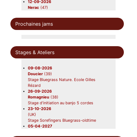
12-09-2026
Nerac
(47)
Beavers
19-09-2026
Prochaines jams
Foix
(09)
Beavers en concert
31-10-2026
Châtres-sur-Cher
(41)
Beavers en concert
Stages & Ateliers
28-11-2026
Saint-Symphorien
(33)
Beavers en concert
09-08-2026
Doucier
(39)
Stage Bluegrass Nature. Ecole Gilles
Rézard
26-09-2026
Romagnieu
(38)
Stage d'initiation au banjo 5 cordes
23-10-2026
(UK)
Stage Sorefingers Bluegrass-oldtime
05-04-2027
(UK)