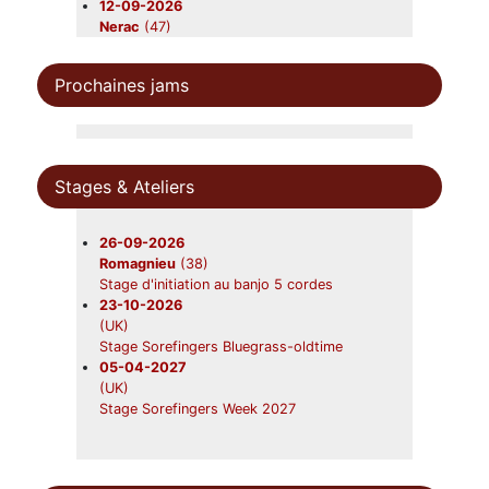
12-09-2026
Nerac
(47)
Beavers
19-09-2026
Prochaines jams
Foix
(09)
Beavers en concert
31-10-2026
Châtres-sur-Cher
(41)
Beavers en concert
Stages & Ateliers
28-11-2026
Saint-Symphorien
(33)
Beavers en concert
26-09-2026
Romagnieu
(38)
Stage d'initiation au banjo 5 cordes
23-10-2026
(UK)
Stage Sorefingers Bluegrass-oldtime
05-04-2027
(UK)
Stage Sorefingers Week 2027