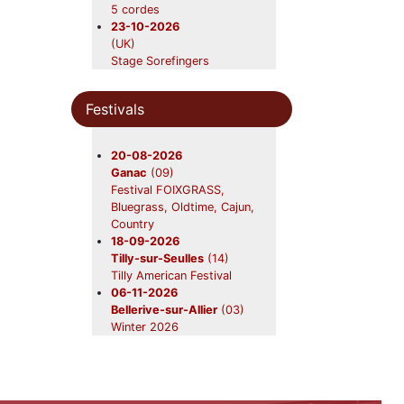
Beavers en concert
5 cordes
12-09-2026
23-10-2026
Nerac
(47)
(UK)
Beavers
Stage Sorefingers
19-09-2026
Bluegrass-oldtime
Foix
(09)
05-04-2027
Beavers en concert
Festivals
(UK)
31-10-2026
Stage Sorefingers Week
Châtres-sur-Cher
(41)
2027
20-08-2026
Beavers en concert
Ganac
(09)
28-11-2026
Festival FOIXGRASS,
Saint-Symphorien
(33)
Bluegrass, Oldtime, Cajun,
Beavers en concert
Country
18-09-2026
Tilly-sur-Seulles
(14)
Tilly American Festival
06-11-2026
Bellerive-sur-Allier
(03)
Winter 2026