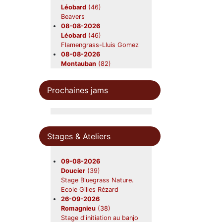
Léobard
(46)
Beavers
08-08-2026
Léobard
(46)
Flamengrass-Lluis Gomez
08-08-2026
Montauban
(82)
Beavers
08-08-2026
Prochaines jams
Léobard
(46)
Lluis Gômez's
Flamengrass
10-08-2026
Saint-Aubin-sur-mer
(01)
Stages & Ateliers
Moyenne Rig
21-08-2026
Saint-Ours
(63)
09-08-2026
Beavers en concert
Doucier
(39)
22-08-2026
Stage Bluegrass Nature.
Gardouch
(31)
Ecole Gilles Rézard
Lazy Grass
26-09-2026
28-08-2026
Romagnieu
(38)
Canéjan
(33)
Stage d'initiation au banjo