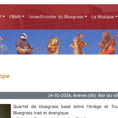
?
FBMA
Jouer/Ecouter du Bluegrass
La Musique
ope
14-01-2026, Anères (65) Bar du v
Quartet de bluegrass basé entre l'Ariège et Tou
Bluegrass trad et énergique.