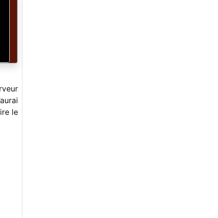
erveur
aurai
re le