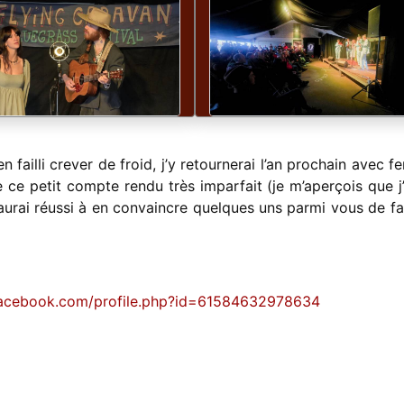
en failli crever de froid, j’y retournerai l’an prochain avec f
 ce petit compte rendu très imparfait (je m’aperçois que j’
aurai réussi à en convaincre quelques uns parmi vous de fai
facebook.com/profile.php?id=61584632978634