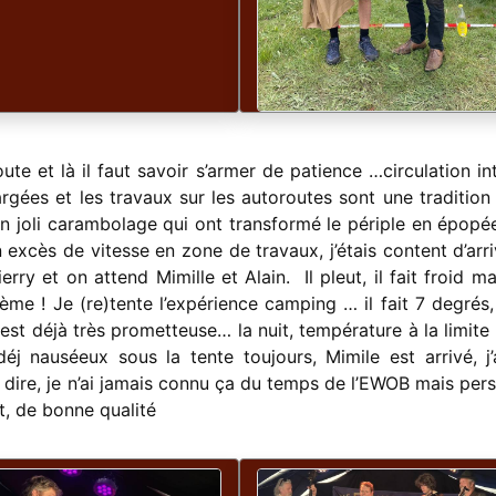
ute et là il faut savoir s’armer de patience …circulation in
rgées et les travaux sur les autoroutes sont une tradition
 joli carambolage qui ont transformé le périple en épopé
excès de vitesse en zone de travaux, j’étais content d’arri
ierry et on attend Mimille et Alain. Il pleut, il fait froid m
lème ! Je (re)tente l’expérience camping … il fait 7 degrés
st déjà très prometteuse… la nuit, température à la limite 
éj nauséeux sous la tente toujours, Mimile est arrivé, j’
 dire, je n’ai jamais connu ça du temps de l’EWOB mais per
ut, de bonne qualité