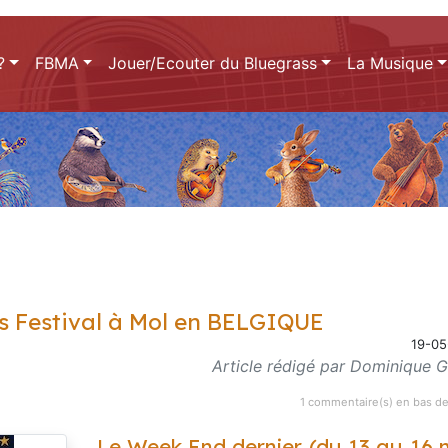
?
FBMA
Jouer/Ecouter du Bluegrass
La Musique
s Festival à Mol en BELGIQUE
19-05
Article rédigé par Dominique Gu
1 commentaire(s) en bas de
Le Week End dernier (du 13 au 16 