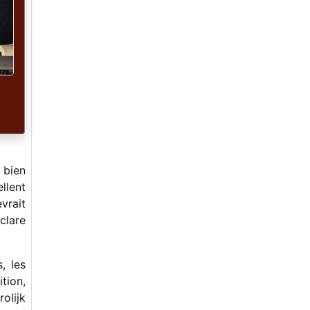
-
Pour paraître sur france-bluegrass.fr
-
Pendant ce temps, à Sore Fingers...
-
Virton 2022, joyeux !
-
Winter 2021 : rencontres, musique et
brillance.
-
Two Days Revival
-
Herbe Bleue, le petit festival à faire
pousser joyeusement.
-
L'Orchestre de la Douce Rivière
-
Débuter ou améliorer sa pratique, la
bonne idée de prendre des cours
-
Roger Siminoff et la renaissance de la
mandoline Gibson
 bien
-
Quelles solutions pour répéter avec
ses amis à distance?
llent
-
Historique du Banjo américain, les
vrait
banjos Vega
clare
-
Hokum Sheiks / Loukoum Chefs. Oh
le bel OVNI !
-
Stage de chant bluegrass en période
, les
de pandémie. Alors ?
-
Rosta Capek. A l'Est, bien du
tion,
nouveau.
olijk
-
Hot Rize en France !