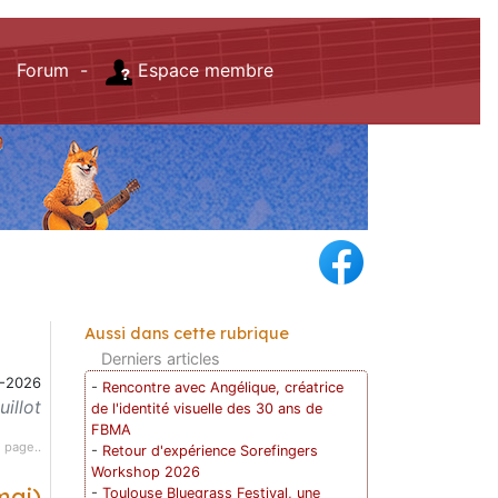
Forum -
Espace membre
Aussi dans cette rubrique
Derniers articles
-2026
-
Rencontre avec Angélique, créatrice
illot
de l'identité visuelle des 30 ans de
FBMA
 page..
-
Retour d'expérience Sorefingers
Workshop 2026
mai)
-
Toulouse Bluegrass Festival, une