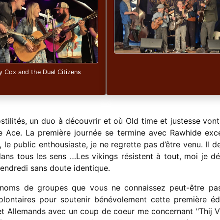
ty Cox and the Dual Citizens
tilités, un duo à découvrir et où Old time et justesse vont
 Ace. La première journée se termine avec Rawhide exce
e public enthousiaste, je ne regrette pas d’être venu. Il de
ns tous les sens …Les vikings résistent à tout, moi je dé
endredi sans doute identique.
 noms de groupes que vous ne connaissez peut-être pas
olontaires pour soutenir bénévolement cette première édi
et Allemands avec un coup de coeur me concernant "Thij Vr