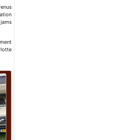
-
Souvenirs et retrouvailles des frères
venus
de Sainte Foy avec Jean Marie Redon
-
Les frères de Sainte Foy et leur
ation
groupe Old Bluegrass Band à Versailles
 jams
(1968 à 1972)
-
MINIERACUSTICA
-
THE ROOSTERS SOCIAL CLUB
ement
-
Et si ?
lotte
-
Les 33 tours du Bluegrass français
-
Histoire du Bluegrass français en 33
tours ! Saison 1 – Seconde partie
-
SOREFINGERS 2025, 29ème édition !
-
Women in Bluegrass (deuxième partie)
-
Women in Bluegrass (première partie)
-
Jim Mills (1966-2024)
-
Ben Eldridge (15 Août 1938 – 14 Avril
2024)
-
1er Rassemblement FBMA " Bluegrass
en PACA " du 12 au 14 avril 2024 : Une
réussite !
-
Concert inoubliable de Béla Fleck et
son groupe " My Bluegrass Heart " le
30 janvier 2024 à Maisons Alfort !
-
Father's Day Festival et Old Time