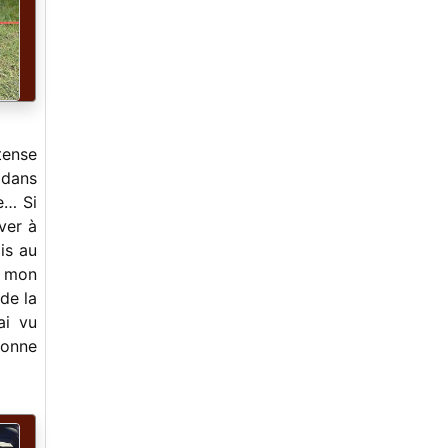
Fiddle Contest Juin 2023
-
MinierAcustica
-
Ballades estivales en terres
bluegrass/ Bluegrass in La Roche
-
Tom Nechville, le magicien
-
Les Sawmill Sessions : 10 années de
promotion du Old Time et du Bluegrass
en région parisienne !
tense
-
Virton, le stage 2023
 dans
-
Yves Le Mao : «Ma» découverte du
e… Si
banjo Bluegrass
-
Bluegrass en Morvan 2023
ver à
-
Sore Fingers Summer Schools, 25 ans
ais au
au service du Bluegrass et de l’Old
, mon
Time.
de la
-
Gérard Le Gall plus de 50 ans de
musique !
ai vu
-
Bluegrass en Morvan, 26-29 Mai
sonne
-
Virton, le stage bien aimé
-
Kids On Bluegrass Europe, et
maintenant, la suite !
-
Kids On Bluegrass Europe au festival
Bluegrass In La Roche !