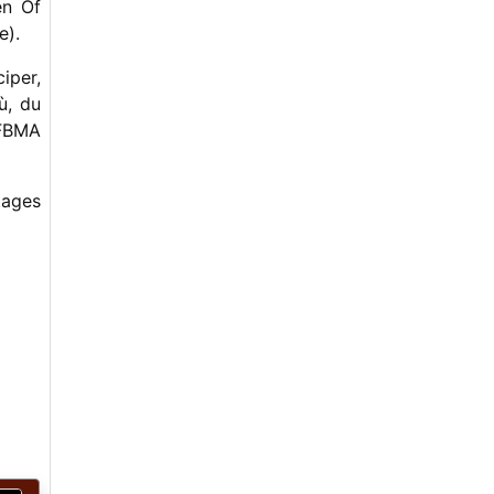
en Of
-
Dans la famille mandoline, Jean-Marc
Perrin.
e).
-
La Roche Blues, (mais) grace estivale.
-
Frankie & Johnny ? Nooon. Frank &
iper,
Allie.
ù, du
-
Le Bluegrass en France, vu par un
 FBMA
promoteur.
-
Les Lundis de la Mandoline,
inspiration.
-
The Cook Shack (la Cabane du
tages
Cuisinier).
-
Le renouveau de la musique old time
-
Bluegrass in Deutschland
-
France Bluegrass, c'est aussi une
revue unique
-
Les luthiers du Bluegrass