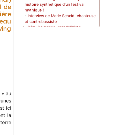
histoire synthétique d'un festival
d de
mythique !
ière
-
Interview de Marie Scheid, chanteuse
eau
et contrebassiste
ing
-
Rémi Dalmasso, mandoliniste,
guitariste
-
Red Barn Bluegrass Camp : une
première réussie !
-
Conversation avec Damien Mélich,
guitariste, compositeur et membre actif
de la communauté bluegrass dans le
Sud Ouest !
-
Italian Bluegrass Campout
-
Conversation avec Caroline Penot,
multi-instrumentiste, chanteuse et
autrice-compositrice !
 » au
-
Quand David Grisman jouait en France
eunes
et répondait avec intelligence et
t ici
humour à un interview pour Back Up !
-
Interview de Lluís Gómez, banjoiste
nt la
-
Les frères de Sainte Foy et leur
terre
groupe Old Bluegrass Band à Versailles
(1968 à 1972). Raconté par Hervé...