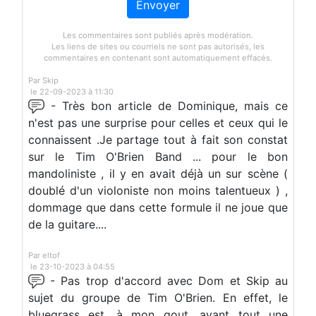
Envoyer
Les commentaires sont publiés après modération.
Les liens de sites ou courriels ne sont pas autorisés, les
commentaires en contenant sont automatiquement effacés.
Par Skip
le 22-09-2023 à 11:30
- Très bon article de Dominique, mais ce
n'est pas une surprise pour celles et ceux qui le
connaissent .Je partage tout à fait son constat
sur le Tim O'Brien Band ... pour le bon
mandoliniste , il y en avait déjà un sur scène (
doublé d'un violoniste non moins talentueux ) ,
dommage que dans cette formule il ne joue que
de la guitare....
Par eltof
le 23-10-2023 à 04:55
- Pas trop d'accord avec Dom et Skip au
sujet du groupe de Tim O'Brien. En effet, le
bluegrass est, à mon gout, avant tout une