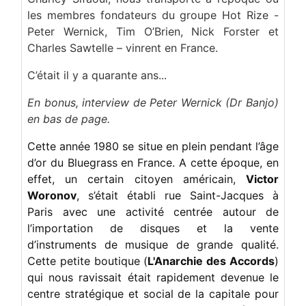
les membres fondateurs du groupe Hot Rize -
Le groupe Hot Rize lors de son concert à Coulommiers,
Peter Wernick, Tim O’Brien, Nick Forster et
France, en 1980.
Charles Sawtelle – vinrent en France.
C’était il y a quarante ans...
En bonus, interview de Peter Wernick (Dr Banjo)
en bas de page.
Cette année 1980 se situe en plein pendant l’âge
d’or du Bluegrass en France. A cette époque, en
effet, un certain citoyen américain,
Victor
Woronov
, s’était établi rue Saint-Jacques à
Paris avec une activité centrée autour de
l’importation de disques et la vente
d’instruments de musique de grande qualité.
Cette petite boutique (
L'Anarchie des Accords
)
qui nous ravissait était rapidement devenue le
centre stratégique et social de la capitale pour