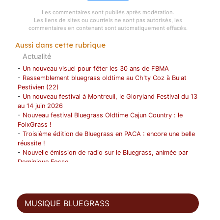
Les commentaires sont publiés après modération.
Les liens de sites ou courriels ne sont pas autorisés, les
commentaires en contenant sont automatiquement effacés.
Aussi dans cette rubrique
Actualité
-
Un nouveau visuel pour fêter les 30 ans de FBMA
-
Rassemblement bluegrass oldtime au Ch'ty Coz à Bulat
Pestivien (22)
-
Un nouveau festival à Montreuil, le Gloryland Festival du 13
au 14 juin 2026
-
Nouveau festival Bluegrass Oldtime Cajun Country : le
FoixGrass !
-
Troisième édition de Bluegrass en PACA : encore une belle
réussite !
-
Nouvelle émission de radio sur le Bluegrass, animée par
Dominique Fosse
-
Les Bushwick Mountain Boys en tournée en France du 1 au
12 avril !
-
1996- 2026 ! FBMA fête ses 30 ans !
-
Progresser musicalement en suivant un stage ou une
MUSIQUE BLUEGRASS
formation ? FBMA peut vous aider !
-
Décès de Jean Darbois (1959-2025)