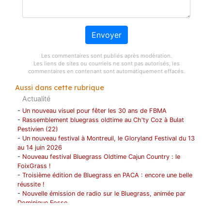
Envoyer
Les commentaires sont publiés après modération.
Les liens de sites ou courriels ne sont pas autorisés, les
commentaires en contenant sont automatiquement effacés.
Aussi dans cette rubrique
Actualité
-
Un nouveau visuel pour fêter les 30 ans de FBMA
-
Rassemblement bluegrass oldtime au Ch'ty Coz à Bulat
Pestivien (22)
-
Un nouveau festival à Montreuil, le Gloryland Festival du 13
au 14 juin 2026
-
Nouveau festival Bluegrass Oldtime Cajun Country : le
FoixGrass !
-
Troisième édition de Bluegrass en PACA : encore une belle
réussite !
-
Nouvelle émission de radio sur le Bluegrass, animée par
Dominique Fosse
-
Les Bushwick Mountain Boys en tournée en France du 1 au