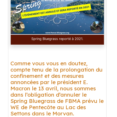
Spring Bluegrass reporté à 2021.
Comme vous vous en doutez,
compte tenu de la prolongation du
confinement et des mesures
annoncées par le président E.
Macron le 13 avril, nous sommes
dans l’obligation d’annuler le
Spring Bluegrass de FBMA prévu le
WE de Pentecôte au Lac des
Settons dans le Morvan.