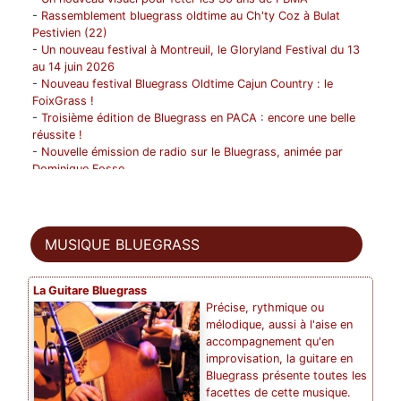
-
Rassemblement bluegrass oldtime au Ch'ty Coz à Bulat
Pestivien (22)
-
Un nouveau festival à Montreuil, le Gloryland Festival du 13
au 14 juin 2026
-
Nouveau festival Bluegrass Oldtime Cajun Country : le
FoixGrass !
-
Troisième édition de Bluegrass en PACA : encore une belle
réussite !
-
Nouvelle émission de radio sur le Bluegrass, animée par
Dominique Fosse
-
Les Bushwick Mountain Boys en tournée en France du 1 au
12 avril !
-
1996- 2026 ! FBMA fête ses 30 ans !
-
Progresser musicalement en suivant un stage ou une
MUSIQUE BLUEGRASS
formation ? FBMA peut vous aider !
-
Décès de Jean Darbois (1959-2025)
-
1975-2025 Paris Banjo Session Vol 1 fête ses 50 ans
La Guitare Bluegrass
-
Hommage à Bernard SAINTAGNE
Précise, rythmique ou
-
Carte du Bluegrass
mélodique, aussi à l'aise en
-
Vichy Winter 2025 du 7 au 9/11 : inscriptions ouvertes !
accompagnement qu'en
-
Weekend Jam Bluegrass et Oldtime à Saint Brieuc de
improvisation, la guitare en
Mauron (56)
Bluegrass présente toutes les
-
Décès de Bernard Saintagne
facettes de cette musique.