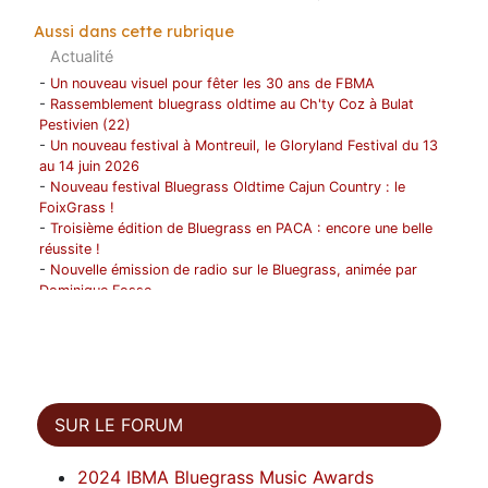
Aussi dans cette rubrique
Actualité
-
Un nouveau visuel pour fêter les 30 ans de FBMA
-
Rassemblement bluegrass oldtime au Ch'ty Coz à Bulat
Pestivien (22)
-
Un nouveau festival à Montreuil, le Gloryland Festival du 13
au 14 juin 2026
-
Nouveau festival Bluegrass Oldtime Cajun Country : le
FoixGrass !
-
Troisième édition de Bluegrass en PACA : encore une belle
réussite !
-
Nouvelle émission de radio sur le Bluegrass, animée par
Dominique Fosse
-
Les Bushwick Mountain Boys en tournée en France du 1 au
12 avril !
-
1996- 2026 ! FBMA fête ses 30 ans !
-
Progresser musicalement en suivant un stage ou une
formation ? FBMA peut vous aider !
-
Décès de Jean Darbois (1959-2025)
SUR LE FORUM
-
1975-2025 Paris Banjo Session Vol 1 fête ses 50 ans
-
Hommage à Bernard SAINTAGNE
2024 IBMA Bluegrass Music Awards
-
Carte du Bluegrass