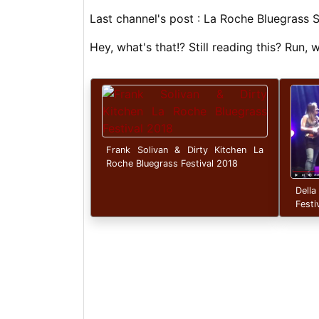
Last channel's post : La Roche Bluegrass 
Hey, what's that!? Still reading this? Run,
Frank Solivan & Dirty Kitchen La
Roche Bluegrass Festival 2018
Della
Festi