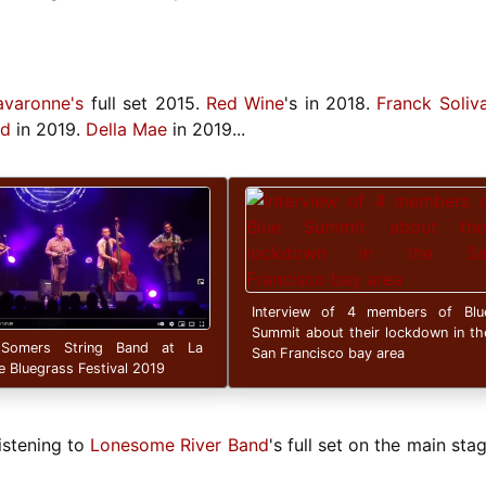
avaronne's
full set 2015.
Red Wine
's in 2018.
Franck Soliv
rd
in 2019.
Della Mae
in 2019...
Interview of 4 members of Blu
Summit about their lockdown in th
Somers String Band at La
San Francisco bay area
 Bluegrass Festival 2019
listening to
Lonesome River Band
's full set on the main stag