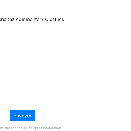
haitez commenter? C'est ici.
Envoyer
taires sont publiés après modération.