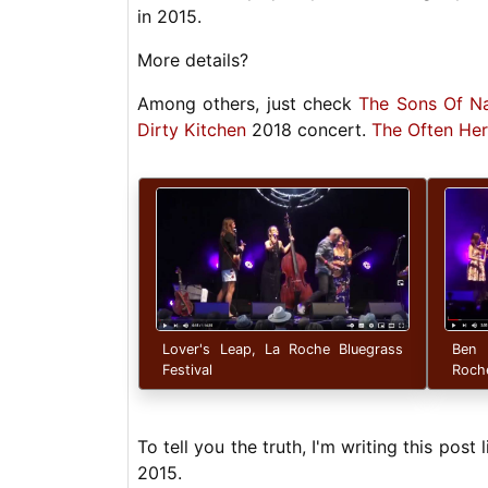
in 2015.
More details?
Among others, just check
The Sons Of N
Dirty Kitchen
2018 concert.
The Often He
Lover's Leap, La Roche Bluegrass
Ben 
Festival
Roche
To tell you the truth, I'm writing this post 
2015.