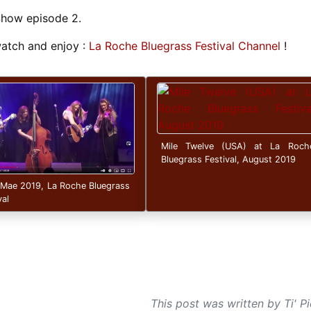
Show episode 2.
 watch and enjoy :
La Roche Bluegrass Festival Channel
!
Mile Twelve (USA) at La Roch
Bluegrass Festival, August 2019
 Mae 2019, La Roche Bluegrass
val
This post was written by Ti' Pi