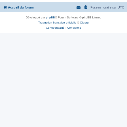
Accueil du forum
Fuseau horaire sur
UTC
Développé par
phpBB
® Forum Software © phpBB Limited
Traduction française officielle
©
Qiaeru
Confidentialité
|
Conditions