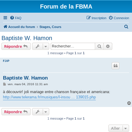
Forum de la FBMA
FAQ
Inscription
Connexion
R
Accueil du forum
Stages, Cours
e
Baptiste W. Hamon
c
Rechercher
Recherche 
Répondre
h
1 message • Page
1
sur
1
e
FJiP
r
c
h
Baptiste W. Hamon
e
M
ven. mars 04, 2016 11:31 am
e
r
s
à découvrir! joli mariage entre chanson française et americana:
s
http://www.telerama.fr/musiques/l-insou ... 139015.php
a
g
e
Répondre
1 message • Page
1
sur
1
Aller