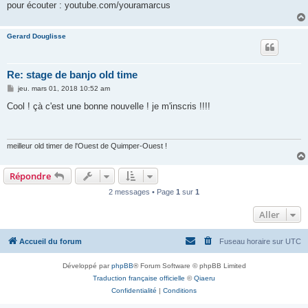
pour écouter : youtube.com/youramarcus
Gerard Douglisse
Re: stage de banjo old time
M
jeu. mars 01, 2018 10:52 am
e
s
Cool ! çà c'est une bonne nouvelle ! je m'inscris !!!!
s
a
g
e
meilleur old timer de l'Ouest de Quimper-Ouest !
Répondre
2 messages • Page
1
sur
1
Aller
Accueil du forum
Fuseau horaire sur
UTC
Développé par
phpBB
® Forum Software © phpBB Limited
Traduction française officielle
©
Qiaeru
Confidentialité
|
Conditions