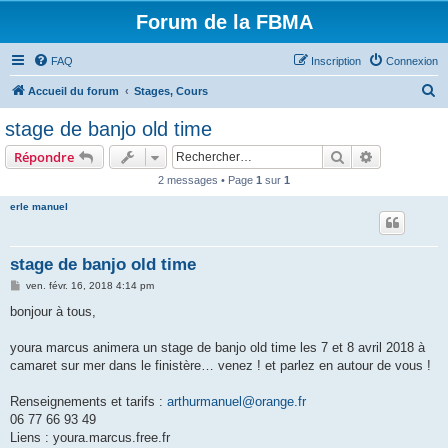
Forum de la FBMA
FAQ
Inscription
Connexion
R
Accueil du forum
Stages, Cours
e
stage de banjo old time
c
Rechercher
Recherche 
Répondre
h
2 messages • Page
1
sur
1
e
erle manuel
r
c
h
stage de banjo old time
e
M
ven. févr. 16, 2018 4:14 pm
e
r
s
bonjour à tous,
s
a
g
youra marcus animera un stage de banjo old time les 7 et 8 avril 2018 à
e
camaret sur mer dans le finistère… venez ! et parlez en autour de vous !
Renseignements et tarifs :
arthurmanuel@orange.fr
06 77 66 93 49
Liens : youra.marcus.free.fr