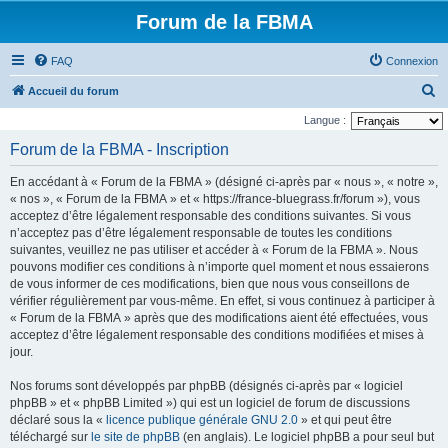
Forum de la FBMA
FAQ
Connexion
R
Accueil du forum
e
Langue :
c
Forum de la FBMA - Inscription
h
En accédant à « Forum de la FBMA » (désigné ci-après par « nous », « notre »,
e
« nos », « Forum de la FBMA » et « https://france-bluegrass.fr/forum »), vous
r
acceptez d’être légalement responsable des conditions suivantes. Si vous
n’acceptez pas d’être légalement responsable de toutes les conditions
c
suivantes, veuillez ne pas utiliser et accéder à « Forum de la FBMA ». Nous
h
pouvons modifier ces conditions à n’importe quel moment et nous essaierons
e
de vous informer de ces modifications, bien que nous vous conseillons de
vérifier régulièrement par vous-même. En effet, si vous continuez à participer à
r
« Forum de la FBMA » après que des modifications aient été effectuées, vous
acceptez d’être légalement responsable des conditions modifiées et mises à
jour.
Nos forums sont développés par phpBB (désignés ci-après par « logiciel
phpBB » et « phpBB Limited ») qui est un logiciel de forum de discussions
déclaré sous la «
licence publique générale GNU 2.0
» et qui peut être
téléchargé sur
le site de phpBB
(en anglais). Le logiciel phpBB a pour seul but