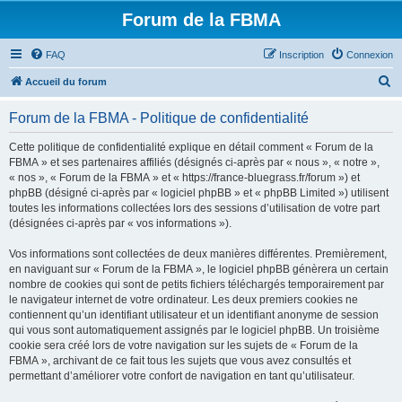
Forum de la FBMA
FAQ
Inscription
Connexion
R
Accueil du forum
e
Forum de la FBMA - Politique de confidentialité
c
h
Cette politique de confidentialité explique en détail comment « Forum de la
FBMA » et ses partenaires affiliés (désignés ci-après par « nous », « notre »,
e
« nos », « Forum de la FBMA » et « https://france-bluegrass.fr/forum ») et
r
phpBB (désigné ci-après par « logiciel phpBB » et « phpBB Limited ») utilisent
toutes les informations collectées lors des sessions d’utilisation de votre part
c
(désignées ci-après par « vos informations »).
h
Vos informations sont collectées de deux manières différentes. Premièrement,
e
en naviguant sur « Forum de la FBMA », le logiciel phpBB génèrera un certain
r
nombre de cookies qui sont de petits fichiers téléchargés temporairement par
le navigateur internet de votre ordinateur. Les deux premiers cookies ne
contiennent qu’un identifiant utilisateur et un identifiant anonyme de session
qui vous sont automatiquement assignés par le logiciel phpBB. Un troisième
cookie sera créé lors de votre navigation sur les sujets de « Forum de la
FBMA », archivant de ce fait tous les sujets que vous avez consultés et
permettant d’améliorer votre confort de navigation en tant qu’utilisateur.