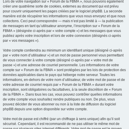
Lors de votre navigation sur « Forum de la FBMA », nous pouvons également
créer une quatrième sorte de cookies, externes au document qui est prévu
pour couvrir uniquement les pages créées par le logiciel phpBB. La seconde
manière est de récupérer les informations que vous nous envoyez et que nous
collectons. Ceci peut correspondre — mais n’est pas limité à — la publication
de messages en tant qu’utilisateur anonyme, l’inscription sur « Forum de la
FBMA » (désignée ci-après par « votre compte ») et les messages que vous
publiez après votre inscription et lors de votre connexion (désignés ci-après
par « vos messages »).
Votre compte contiendra au minimum un identifiant unique (désigné ci-après
par « votre nom d’utilisateur ») et un mot de passe personnel vous permettant
de vous connecter à votre compte (désigné ci-après par « votre mot de
passe ») et une adresse de courriel personnelle. Les informations de votre
compte sur « Forum de la FBMA » sont protégées par les lois de protection des
données applicables dans le pays qui héberge notre serveur. Toutes les
informations, en-dehors de votre nom d’utilisateur, de votre mot de passe et de
votre adresse de courriel requis par « Forum de la FBMA » durant votre
inscription, sont obligatoires ou facultatives, à la seule discrétion de « Forum
de la FBMA ». Dans tous les cas, vous pouvez contrôler quelles informations
de votre compte vous souhaitez rendre publiques ou non. De plus, vous
pouvez décider de vous abonner ou non à la liste de diffusion du logiciel
phpBB depuis une option disponible sur votre compte.
Votre mot de passe est chiffré (par un chiffrage à sens unique) afin qu’il soit
sécurisé. Cependant, il est recommandé de ne pas utiliser le même mot de
passe sur plusieurs sites internet différents. Votre mot de passe est le moyen