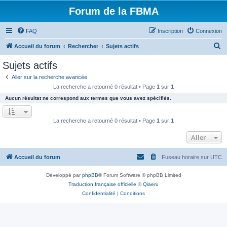
Forum de la FBMA
FAQ
Inscription
Connexion
R
Accueil du forum
Rechercher
Sujets actifs
e
Sujets actifs
c
Aller sur la recherche avancée
h
La recherche a retourné 0 résultat • Page
1
sur
1
e
Aucun résultat ne correspond aux termes que vous avez spécifiés.
r
c
La recherche a retourné 0 résultat • Page
1
sur
1
h
Aller
e
r
Accueil du forum
Fuseau horaire sur
UTC
Développé par
phpBB
® Forum Software © phpBB Limited
Traduction française officielle
©
Qiaeru
Confidentialité
|
Conditions