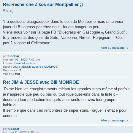
Re: Recherche Zikos sur Montpellier ;)
Salut,
Y a quelques bluegrasseux dans le coin de Montpeille mais si tu veux
jouer du Bluegrass par chez nous, faudra bouger un peu.
Viens nous voir sur la page FB "Bluegrass en Gascogne & Grand Sud" ,
tu y trouveras des gens de Sète, Narbonne, Nîmes, Perpignan ... C'est
pas Juvignac ni Celleneuve ...
Aller au message
par
GeoBar
mer. juin 03, 2020 7:41 am
Forum :
Sons et vidéos
Sujet :
JIM & JESSE avec Bill MONROE
Réponses :
4
Vues :
8600
Re: JIM & JESSE avec Bill MONROE
J'aime bien les enregistrements mêlant les grandes stars même si parfois
je n'apprécie que peu ou pas du tout (quelques-uns dans la liste ci-
dessous) leur production lorsqu'ils sont seuls ou avec leur groupe
habituel.
Il semble que dans ces rencontres de super stars, l'orgueil s'efface pour
céder la ...
Aller au message
par
GeoBar
lun. mai 11, 2020 2:30 pm