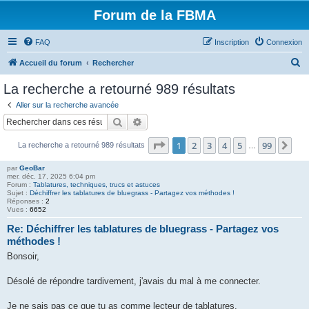
Forum de la FBMA
FAQ
Inscription
Connexion
R
Accueil du forum
Rechercher
e
La recherche a retourné 989 résultats
c
Aller sur la recherche avancée
h
Rechercher
Recherche avancée
e
Page
1
sur
99
1
2
3
4
5
99
Sui
La recherche a retourné 989 résultats
r
…
c
par
GeoBar
mer. déc. 17, 2025 6:04 pm
h
Forum :
Tablatures, techniques, trucs et astuces
Sujet :
Déchiffrer les tablatures de bluegrass - Partagez vos méthodes !
e
Réponses :
2
Vues :
6652
r
Re: Déchiffrer les tablatures de bluegrass - Partagez vos
méthodes !
Bonsoir,
Désolé de répondre tardivement, j'avais du mal à me connecter.
Je ne sais pas ce que tu as comme lecteur de tablatures.