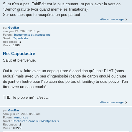
Si tu n'en a pas, TablEdit est le plus courant, tu peux avoir la version
"Démo" gratuite (voir quand même les limitations).
Sur ces tabs que tu récupères un peu partout ...
Aller au message
par
GeoBar
mar. juin 24, 2025 12:55 pm
Forum :
Instruments et accessoires
Sujet :
Capodastre
Réponses :
1
Vues :
8100
Re: Capodastre
Salut et bienvenue,
Oui tu peux faire avec un capo guitare à condition qu'il soit PLAT (sans
radius) mais avec un peu d'ingéniosité (bande de carton ondulé ou chute
de joint en feutre pour l'isolation des portes et fenêtre) tu dois pouvoir t'en
tirer avec un capo courbé.
THE "le problême", c'est ...
Aller au message
par
GeoBar
sam. juin 06, 2020 8:20 am
Forum :
Annonces
Sujet :
Recherche Zikos sur Montpellier ;)
Réponses :
2
Vues :
10229