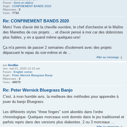
Forum :
Sons et vidéos
Sujet :
CONFINEMENT BANDS 2020
Réponses :
3
Vues :
7732
Re: CONFINEMENT BANDS 2020
Merci Yves d'avoir été la cheville ouvrière, le chef d'orchestre et le Maître
des Manettes de ces projets ... et d'avoir pensé à moi car des dobroïstes
plus fiables, y en a quand même quelques-uns!
Ça m'a permis de passer 2 semaines d'isolement avec des projets
dépassant le repas du soir-même et de ...
Aller au message
par
GeoBar
ven. mai 01, 2020 12:10 am
Forum :
English corner
Sujet :
Peter Wernick Bluegrass Banjo
Réponses :
3
Vues :
49070
Re: Peter Wernick Bluegrass Banjo
C'est, à mon humble avis, la meilleure des méthodes pour apprendre à
jouer du banjo Bluegrass.
Les différents styles "three fingers" sont abordés dans l'ordre
chronologique. Quelques morceaux sont donnés dans le jeu traditionnel et
parfois repris dans des versions plus élaborées. 2 ou 3 morceaux ...
Aller au message