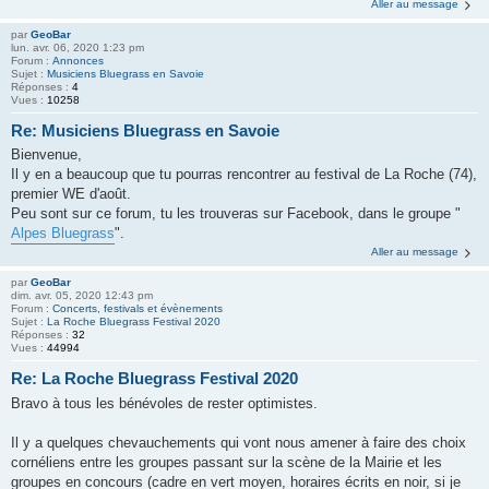
Aller au message
par
GeoBar
lun. avr. 06, 2020 1:23 pm
Forum :
Annonces
Sujet :
Musiciens Bluegrass en Savoie
Réponses :
4
Vues :
10258
Re: Musiciens Bluegrass en Savoie
Bienvenue,
Il y en a beaucoup que tu pourras rencontrer au festival de La Roche (74),
premier WE d'août.
Peu sont sur ce forum, tu les trouveras sur Facebook, dans le groupe "
Alpes Bluegrass
".
Aller au message
par
GeoBar
dim. avr. 05, 2020 12:43 pm
Forum :
Concerts, festivals et évènements
Sujet :
La Roche Bluegrass Festival 2020
Réponses :
32
Vues :
44994
Re: La Roche Bluegrass Festival 2020
Bravo à tous les bénévoles de rester optimistes.
Il y a quelques chevauchements qui vont nous amener à faire des choix
cornéliens entre les groupes passant sur la scène de la Mairie et les
groupes en concours (cadre en vert moyen, horaires écrits en noir, si je