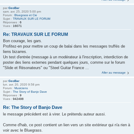
par
GeoBar
sam. avr. 25, 2020 5:00 pm
Forum :
Bluegrass et Cie
Sujet :
TRAVAUX SUR LE FORUM
Réponses :
6
Vues :
16071
Re: TRAVAUX SUR LE FORUM
Bon courage, les gars.
Profitez-en pour mettre un coup de balai dans les messages truffés de
liens bizarres.
Un test d'entrée (message à un modérateur à l'inscription, interdiction de
poster des liens externes pendant quelques jours, comme sur le forum
"Slide et Résonateurs" ou "Steel Guitar France ...
Aller au message
par
GeoBar
lun. avr. 20, 2020 9:58 pm
Forum :
Musiciens
Sujet :
The Story of Banjo Dave
Réponses :
9
Vues :
942498
Re: The Story of Banjo Dave
le message précédent est à virer. Le prétendu auteur aussi.
Comme d'hab, ce post contient un lien vers un site extérieur qui n'a rien à
voir avec le Bluegrass.