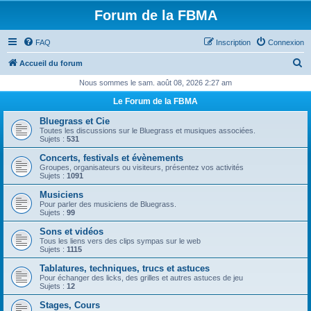
Forum de la FBMA
FAQ
Inscription
Connexion
R
Accueil du forum
e
Nous sommes le sam. août 08, 2026 2:27 am
c
Le Forum de la FBMA
h
Bluegrass et Cie
e
Toutes les discussions sur le Bluegrass et musiques associées.
Sujets :
531
r
Concerts, festivals et évènements
c
Groupes, organisateurs ou visiteurs, présentez vos activités
Sujets :
1091
h
Musiciens
e
Pour parler des musiciens de Bluegrass.
Sujets :
99
r
Sons et vidéos
Tous les liens vers des clips sympas sur le web
Sujets :
1115
Tablatures, techniques, trucs et astuces
Pour échanger des licks, des grilles et autres astuces de jeu
Sujets :
12
Stages, Cours