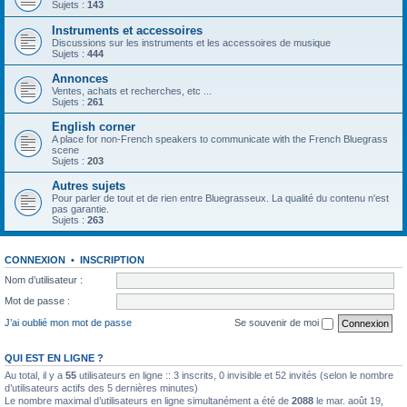
Sujets :
143
Instruments et accessoires
Discussions sur les instruments et les accessoires de musique
Sujets :
444
Annonces
Ventes, achats et recherches, etc ...
Sujets :
261
English corner
A place for non-French speakers to communicate with the French Bluegrass
scene
Sujets :
203
Autres sujets
Pour parler de tout et de rien entre Bluegrasseux. La qualité du contenu n'est
pas garantie.
Sujets :
263
CONNEXION
•
INSCRIPTION
Nom d’utilisateur :
Mot de passe :
J’ai oublié mon mot de passe
Se souvenir de moi
QUI EST EN LIGNE ?
Au total, il y a
55
utilisateurs en ligne :: 3 inscrits, 0 invisible et 52 invités (selon le nombre
d’utilisateurs actifs des 5 dernières minutes)
Le nombre maximal d’utilisateurs en ligne simultanément a été de
2088
le mar. août 19,