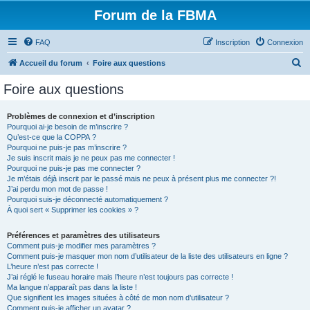
Forum de la FBMA
FAQ
Inscription
Connexion
R
Accueil du forum
Foire aux questions
e
Foire aux questions
c
h
Problèmes de connexion et d’inscription
Pourquoi ai-je besoin de m’inscrire ?
e
Qu’est-ce que la COPPA ?
r
Pourquoi ne puis-je pas m’inscrire ?
Je suis inscrit mais je ne peux pas me connecter !
c
Pourquoi ne puis-je pas me connecter ?
Je m’étais déjà inscrit par le passé mais ne peux à présent plus me connecter ?!
h
J’ai perdu mon mot de passe !
e
Pourquoi suis-je déconnecté automatiquement ?
À quoi sert « Supprimer les cookies » ?
r
Préférences et paramètres des utilisateurs
Comment puis-je modifier mes paramètres ?
Comment puis-je masquer mon nom d’utilisateur de la liste des utilisateurs en ligne ?
L’heure n’est pas correcte !
J’ai réglé le fuseau horaire mais l’heure n’est toujours pas correcte !
Ma langue n’apparaît pas dans la liste !
Que signifient les images situées à côté de mon nom d’utilisateur ?
Comment puis-je afficher un avatar ?